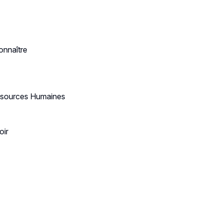
connaître
E
 Ressources Humaines
oir