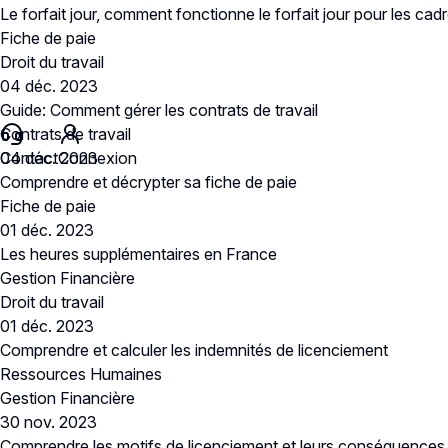
Le forfait jour, comment fonctionne le forfait jour pour les cad
Fiche de paie
Droit du travail
04 déc. 2023
Guide: Comment gérer les contrats de travail
Contrats de travail
Contact
04 déc. 2023
Connexion
Comprendre et décrypter sa fiche de paie
Fiche de paie
01 déc. 2023
Les heures supplémentaires en France
Gestion Financière
Droit du travail
01 déc. 2023
Comprendre et calculer les indemnités de licenciement
Ressources Humaines
Gestion Financière
30 nov. 2023
Comprendre les motifs de licenciement et leurs conséquences 